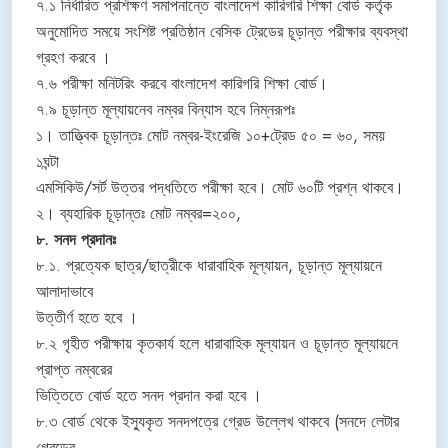
৭.১ নির্ধারিত প্রশিক্ষণ সমাপনান্তে বাংলাদেশ কারিগরি শিক্ষা বোর্ড কর্তৃক
অনুমোদিত সময়ে সংশিষ্ট প্রতিষ্ঠান বেসিক ট্রেডের চূড়ান্ত পরীক্ষার ব্যবস্থা
গ্রহণ করবে ।
৭.৬ পরীক্ষা মনিটরিং করবে বাংলাদেশ কারিগরি শিক্ষা বোর্ড।
৭.৯ চূড়ান্ত মূল্যায়নেব নম্বর বিন্যাস হবে নিম্নরূপঃ
১। তাত্ত্বিক চূড়ান্তঃ মোট নম্বর-ইংরেজি ১০+ট্রেড ৫০ = ৬০, সময়
১ঘন্টা
এমসিকিউ/সর্ট উত্তর পদ্ধতিতে পরীক্ষা হবে। মোট ৬০টি প্রশ্ন থাকবে।
২। ব্যহারিক চূড়ান্তঃ মোট নম্বর=২০০,
৮. সনদ প্রদানঃ
৮.১. প্রত্যেক ছাত্র/ছাত্রীকে ধারাবাহিক মূল্যায়ন, চূড়ান্ত মূল্যায়নে
আলাদাভাবে
উত্তীর্ণ হতে হবে ।
৮.২ গৃহীত পরীক্ষায় কৃতকার্য হলে ধারাবাহিক মূল্যায়ন ও চূড়ান্ত মূল্যায়নে
প্রাপ্ত নম্বরের
ভিত্তিতে বোর্ড হতে সনদ প্রদান করা হবে ।
৮.৩ বোর্ড থেকে ইস্যুকৃত সনদপত্রে গ্রেড উল্লেখ থাকবে (সনদে লেটার
গ্রেডের