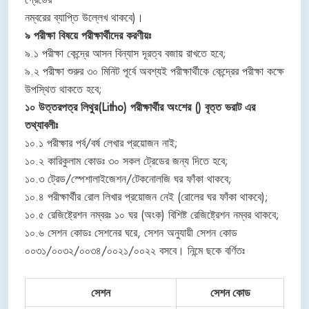
নম্বরের ব্যাপ্তি উল্লেখ থাকবে)।
৯ পরীক্ষা বিষয়ে পরীক্ষার্থীদের করণীয়ঃ
৯.১ পরীক্ষা কেন্দ্রে আসন বিন্যাস দূরত্ব বজায় রাখতে হবে;
৯.২ পরীক্ষা শুরুর ৩০ মিনিট পূর্বে অবশ্যই পরীক্ষার্থীকে কেন্দ্রের পরীক্ষা কক্ষে
উপস্থিত থাকতে হবে;
১০ উত্তরপত্র লিথুর(Litho) পরীক্ষার্থীর অংশের () বৃত্ত ভরাট এর
তথ্যাবলীঃ
১০.১ পরীক্ষার পর্ব/বর্ষ লেখার প্রয়োজন নাই;
১০.২ কারিকুলাম কোডঃ ৩০ সকল ট্রেডের জন্য দিতে হবে;
১০.৩ ট্রেড/স্পেশালাইজেশন/টেকনোলজি ঘর ফাঁকা থাকবে;
১০.৪ পরীক্ষার্থীর রোল লিখার প্রয়োজন নেই (রোলের ঘর ফাঁকা থাকবে);
১০.৫ রেজিষ্ট্রেশন নম্বরঃ ১০ ঘর (অংক) বিশিষ্ট রেজিষ্ট্রেশন নম্বর থাকবে;
১০.৬ সেশন কোডঃ সেশনের ঘরে, সেশন অনুযায়ী সেশন কোড
০০৩১/০০৩২/০০৩৪/০০২১/০০২২ বসবে। নিন্মে ছকে বর্ণিতঃ
সেশন
সেশন কোড