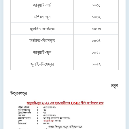
জানুয়ারি-মার্চ
০০৩১
এপ্রিল-জুন
০০৩২
জুলাই-সেপ্টেম্বর
০০৩৩
অক্টোবর-ডিসেম্বর
০০৩৪
জানুয়ারি-জুন
০০২১
জুলাই-ডিসেম্বর
০০২২
নমুনা
উত্তরপত্র