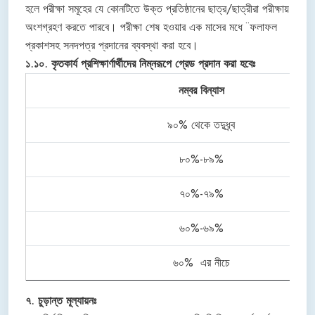
হলে পরীক্ষা সমূহের যে কোনটিতে উক্ত প্রতিষ্ঠানের ছাত্র/ছাত্রীরা পরীক্ষায়
অংশগ্রহণ করতে পারবে। পরীক্ষা শেষ হওয়ার এক মাসের মধে ̈ ফলাফল
প্রকাশসহ সনদপত্র প্রদানের ব্যবস্থা করা হবে।
১.১০. কৃতকার্য প্রশিক্ষার্ণার্থীদের নিম্নরূপে গ্রেড প্রদান করা হবেঃ
নম্বর বিন্যাস
৯০% থেকে তদুধ্র্ব
৮০%-৮৯%
৭০%-৭৯%
৬০%-৬৯%
৬০% এর নীচে
৭. চুড়ান্ত মূল্যায়নঃ