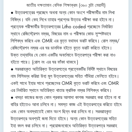
জাতীয় দক্ষতামান বেসিক শিক্ষাক্রম (৩৬০ ঘন্টা মেয়াদী)
● উত্তরপত্রের প্রচ্ছেদ অথবা অন্য কোন অংশে পরীক্ষার্থীর নাম লিখা
নিষিদ্ধ। যদি কেহ লিখে তাহার প্রশ্নের উত্তর পরীক্ষা করা হইবে না।
প্রত্যেক পরীক্ষার্থীর উত্তরপত্রের Litho coded প্রচ্ছেদে নির্ধারিত
স্থানে রেজিস্ট্রেশন নম্বর, বিষয়ের নাম ও পরীক্ষার কোড সুস্পষ্টভাবে
লিপিবদ্ধ করিবে এবং OMR এর বৃত্ত যথাযথ ভরাট করিবে। রোল নম্বর/
রেজিস্ট্রেশন নম্বর এর ঘর ডানদিক হইতে বৃত্ত ভরাট করিতে হইবে।
উক্ত তথ্যাদির যে কোন একটির অবর্তমানে উত্তরপত্র পরীক্ষা করা নাও
হইতে পারে। (রোল নং এর ঘর ফাঁকা থাকবে )
● সরবরাহকৃত অতিরিক্ত উত্তরপত্রে প্রত্যেকটির নির্দিষ্ট স্থানে বিষয়ের
নাম লিপিবন্ধ করিয়া উহা মূল উত্তরপত্রের সহিত গাঁথিয়া ফেলিতে হইবে।
একই সাথে ইহার সাথে প্রচ্ছেদের OMR বৃত্ত ভরাট করিবে এবং OMR
এর নির্ধারিত স্থানে অতিরিক্ত খাতার ক্রমিক নম্বর লিপিবদ্ধ করিবে।
● খসড়া কাজের জন্য কোন প্রকার আলাদা কাগজ সরবরাহ করা হইবে না বা
বাহির হইতেও আনা চলিবে না। সমস্ত কাজ এই উত্তরপত্রে করিতে হইবে
এবং কোন অবস্থাতেই কোন অংশ ছিন্ন করা চলিবে না। সরবরাহকৃত
উত্তরপত্র অবশ্যই জমা দিতে হইবে। অন্য কোন উত্তরপত্রের সহিত
ইহা বদল করা চলিবে না। প্রয়োজনবোধে অতিরিক্ত উত্তরপত্র সরবরাহ