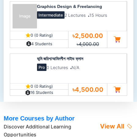
Graphics Design & Freelancing
2 Lectures
15 Hours
Intermediate
৳2,500.00
0 (0 Rating)
৳4,000.00
4 Students
ভূমি জরিপ/আমিনশীপ লাইভ ক্লাস
0 Lectures
N/A
Pro
0 (0 Rating)
৳4,500.00
16 Students
More Courses by Author
View All
Discover Additional Learning
Opportunities