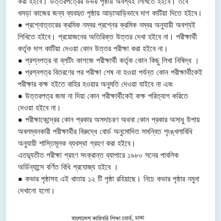
করা হইবে। উত্তরপত্রের উভয় পৃষ্ঠায় অবশ্যই লিখিতে হইবে। তবে
খসড়া কাজের জন্য ব্যবহৃত পৃষ্ঠায় আড়াআড়িভাবে দাগ কাটিয়া দিতে হইবে।
● প্রশ্নোত্তরের ক্রমিক নম্বর প্রশ্নের ক্রমিক নম্বর অনুযায়ী অবশ্যই
লিখিতে হইবে। প্রয়োজনের অতিরিক্ত উত্তর দেখা হইবে না। পরীক্ষার্থী
কর্তৃক দাগ কাটিয়া দেওয়া কোন উত্তর পরীক্ষা করা হইবে না।
● প্রশ্নপত্র বা ব্লটিং কাগজে পরীক্ষার্থী কর্তৃক কোন কিছু লিখা নিষিদ্ধ ।
● প্রশ্নপত্র বিতরণের পর পরীক্ষা শেষ না হওয়া পর্যন্ত কোন পরীক্ষার্থীকেই
পরীক্ষার কক্ষ হইতে বাহির হওয়ার অনুমতি দেওয়া যাইবে না এবং
● উত্তরপত্র জমা না দিয়া কোন পরীক্ষার্থীকেই কক্ষ পরিত্যাগ করিতে
দেওয়া হইবে না।
● পরীক্ষাকেন্দ্রের কোন প্রকার অসদাচরণ অথবা কোন প্রকার অসাধু উপায়
অবলম্বনকারী পরীক্ষার্থীর বিরুদ্ধে বোর্ড অনুমোদিত সমন্বিত শৃংঙ্খলাবিধি
অনুযায়ী শাস্তিমূলক ব্যবস্থা গ্রহণ করা হইবে।
এতদ্ব্যতীত পরীক্ষা গ্রহণ সংক্রান্ত ব্যাপারে ১৯৮০ সনের পাবলিক
অর্ডিন্যান্সে বর্ণিত বিধি প্রযোজ্য হইবে ।
● কভার পৃষ্ঠাসহ এই খাতায় ১২ টি পৃষ্ঠা রহিয়াছে। নিচে কভার পৃষ্ঠার নমুনা
দেখানো হলো।