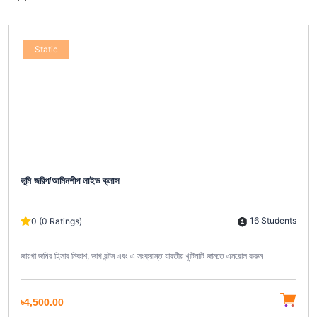
Static
ভূমি জরিপ/আমিনশীপ লাইভ ক্লাস
16 Students
0 (0 Ratings)
জায়গা জমির হিসাব নিকাশ, ভাগ বন্টন এবং এ সংক্রান্ত যাবতীয় খুটিনাটি জানতে এনরোল করুন
৳4,500.00