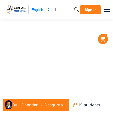
English
Sign In
0
Course / Course Details
BTEB Exam Preparation for
Aminship Survayer
IT SKILL
By -
Chandan K. Dasgupta
19 students