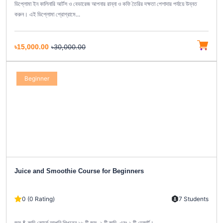
ডিপ্লোমা ইন কালিনারি আর্টস ও বেভারেজ আপনার রান্না ও কফি তৈরির দক্ষতা পেশাদার পর্যায়ে উন্নত
করুন। এই ডিপ্লোমা প্রোগ্রামে...
৳15,000.00
৳30,000.00
Beginner
Juice and Smoothie Course for Beginners
0 (0 Rating)
7 Students
জুস & স্মুদি কোর্সে আপনি শিখবেন ১৬ টি জুস, ২ টি স্মুদি, এবং ১ টি ডেজার্ট।