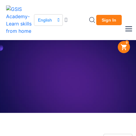
English
Sign In
0
About Company
The leading global
marketplace.