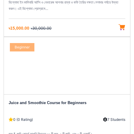
ডিপ্লোমা ইন কালিনারি আর্টস ও বেভারেজ আপনার রান্না ও কফি তৈরির দক্ষতা পেশাদার পর্যায়ে উন্নত
করুন। এই ডিপ্লোমা প্রোগ্রামে...
৳15,000.00
৳30,000.00
Beginner
Juice and Smoothie Course for Beginners
0 (0 Rating)
7 Students
জুস & স্মুদি কোর্সে আপনি শিখবেন ১৬ টি জুস, ২ টি স্মুদি, এবং ১ টি ডেজার্ট।