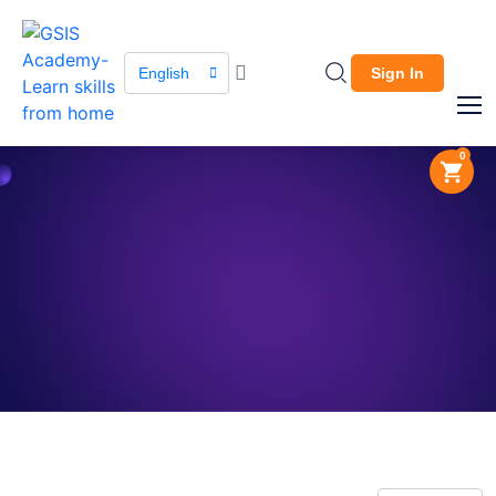
English
Sign In
0
About Company
The leading global
marketplace.