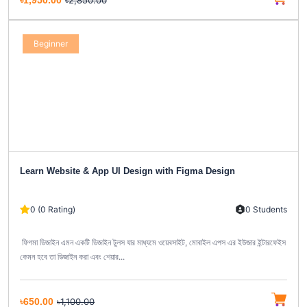
৳1,950.00
৳2,850.00
Beginner
Learn Website & App UI Design with Figma Design
0 (0 Rating)
0 Students
ফিগমা ডিজাইন এমন একটি ডিজাইন টুলস যার মাধ্যমে ওয়েবসাইট, মোবাইল এপস এর ইউজার ইন্টারফেইস
কেমন হবে তা ডিজাইন করা এবং শেয়ার...
৳650.00
৳1,100.00