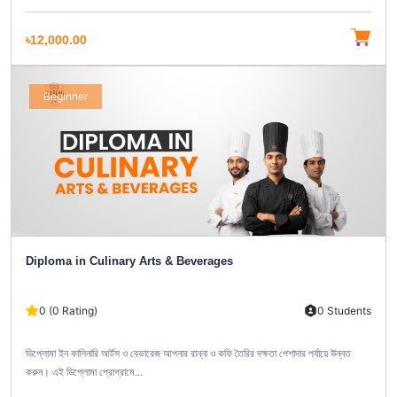
৳12,000.00
Beginner
Diploma in Culinary Arts & Beverages
0 (0 Rating)
0 Students
ডিপ্লোমা ইন কালিনারি আর্টস ও বেভারেজ আপনার রান্না ও কফি তৈরির দক্ষতা পেশাদার পর্যায়ে উন্নত
করুন। এই ডিপ্লোমা প্রোগ্রামে...