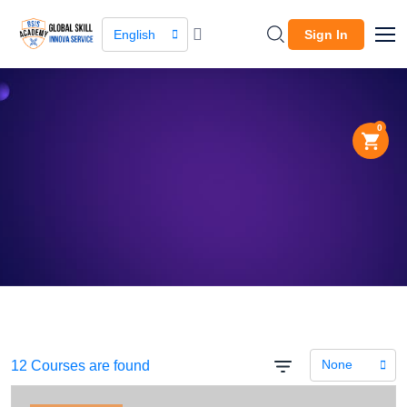
English
Sign In
0
About Company
The leading global
marketplace.
None
12 Courses are found