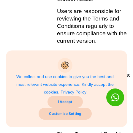
Users are responsible for 
reviewing the Terms and 
Conditions regularly to 
ensure compliance with the 
current version.
By continuing to use the 
GSIS platform or services 
after any changes to the 
Terms and Conditions, users 
We collect and use cookies to give you the best and
agree to be bound by the 
most relevant website experience. Kindly accept the
updated or modified Terms 
cookies.
Privacy Policy
and Conditions.
I Accept
Customize Setting
Entire Agreement   