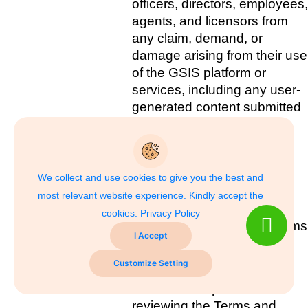
officers, directors, employees, 
agents, and licensors from 
any claim, demand, or 
damage arising from their use 
of the GSIS platform or 
services, including any user-
generated content submitted 
by the user.
We collect and use cookies to give you the best and
Changes to Terms and Conditions  
most relevant website experience. Kindly accept the
GSIS reserves the right to 
cookies.
Privacy Policy
update or modify these Terms 
I Accept
and Conditions at any time, 
without notice.   
Customize Setting
Users are responsible for 
reviewing the Terms and 