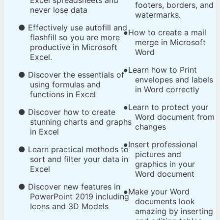
Excel spreadsheets and
footers, borders, and
never lose data
watermarks.
● Effectively use autofill and
How to create a mail
●
flashfill so you are more
merge in Microsoft
productive in Microsoft
Word
Excel.
Learn how to Print
●
● Discover the essentials of
envelopes and labels
using formulas and
in Word correctly
functions in Excel
Learn to protect your
●
● Discover how to create
Word document from
stunning charts and graphs
changes
in Excel
Insert professional
●
● Learn practical methods to
pictures and
sort and filter your data in
graphics in your
Excel
Word document
● Discover new features in
Make your Word
●
PowerPoint 2019 including
documents look
Icons and 3D Models
amazing by inserting