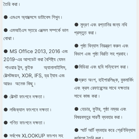
তৈরি করা ৷
● এমএস অ্যাক্সেসে ডাটাবেস শিখুন ৷
● মুদ্রণ এবং রপ্তানির জন্য নথি
● এমআইএস স্তরে এক্সেল সম্পর্কে ভাল
প্রস্তুত করা ৷
বোঝা ৷
● পৃষ্ঠা বিন্যাস নিয়ন্ত্রণ করুন এবং
● MS Office 2013, 2016 এবং
বিভাগ এবং পৃষ্ঠা বিরতি সহ প্রবাহ ৷
2019-এর আপডেট করা বৈশিষ্ট্য যেমন
●মিডিয়া এবং ছবি সন্নিবেশ করা ৷
পাওয়ার টুল, কুইক অ্যানালাইসিস,
টেক্সটজয়ন, XOR, IFS, ড্র ট্যাব এবং
●দ্রুত অংশ, হাইপারলিঙ্ক, বুকমার্কিং
আরও অনেক কিছু ৷
এবং ক্রস রেফারেন্সের সাথে দক্ষতার
সাথে কাজ করা ৷
● টেক্সট ফাংশনে দক্ষতা ৷
● হেডার, ফুটার, পৃষ্ঠা নম্বর এবং
● লজিক্যাল ফাংশনে দক্ষতা ৷
বিষয়বস্তুর সারণী ব্যবহার করা ৷
● গণিত ফাংশনে দক্ষতা ৷
● স্মার্ট আর্ট ব্যবহার করে শ্রেণিবিন্যাস
● সর্বশেষ XLOOKUP ফাংশন সহ
কাঠামো তৈরি করা ৷