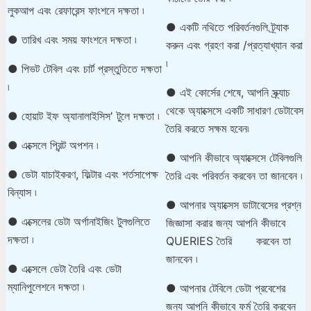
লুকআপ এবং রেফারেন্স ফাংশনে দক্ষতা ৷
● একটি নথিতে পরিবর্তনগুলি ট্র্যাক
● তারিখ এবং সময় ফাংশনে দক্ষতা ৷
করুন এবং গ্রহণ করা /প্রত্যাখ্যান করা
৷
● পিভট টেবিল এবং চার্ট প্রস্তুতিতে দক্ষতা
৷
● এই কোর্সের শেষে, আপনি স্ক্র্যাচ
থেকে অ্যাক্সেসে একটি সাধারণ ডেটাবেস
● হোয়াট ইফ অ্যানালাইসিস' টুলে দক্ষতা ৷
তৈরি করতে সক্ষম হবেন৷
● এক্সেলে প্রিন্ট অপশন ৷
● আপনি কীভাবে অ্যাক্সেসে টেবিলগুলি
● ডেটা যাচাইকরণ, ফিল্টার এবং শর্তসাপেক্ষ
তৈরি এবং পরিবর্তন করবেন তা জানবেন ৷
বিন্যাস ৷
● আপনার অ্যাক্সেস ডাটাবেসের প্রশ্ন
● এক্সেলের ডেটা অর্গানাইজিং টুলগুলিতে
জিজ্ঞাসা করার জন্য আপনি কীভাবে
দক্ষতা ৷
QUERIES তৈরি করবেন তা
জানবেন ৷
● এক্সেলে ডেটা তৈরি এবং ডেটা
ম্যানিপুলেশনে দক্ষতা ৷
● আপনার টেবিলে ডেটা প্রবেশের
জন্য আপনি কীভাবে ফর্ম তৈরি করবেন