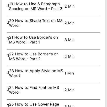
19 How to Line & Paragraph
2 Min
Spacing on MS Word - Part 2
20 How to Shade Text on MS
2 Min
Word!
21 How to Use Border's on
3 Min
MS Word!- Part 1
22 How to Use Border's on
2 Min
MS Word!- Part 2
23 How to Apply Style on MS
1 Min
Word?
24 How to Find Font on MS
2 Min
Word!
25 How to Use Cover Page
3 Min