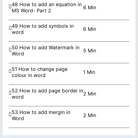
48 How to add an equation in
6 Min
MS Word- Part 2
49 How to add symbols in
6 Min
word
50 How to add Watermark in
5 Min
Word
51 How to change page
1 Min
colour in word
52 How to add page border in
2 Min
word
53 How to add mergin in
2 Min
Word