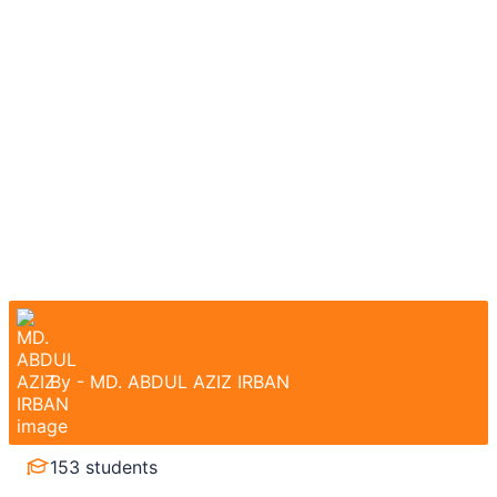
Course / Course Details
Computer Office With Data
Entry
IT & Software
By -
MD. ABDUL AZIZ IRBAN
153 students