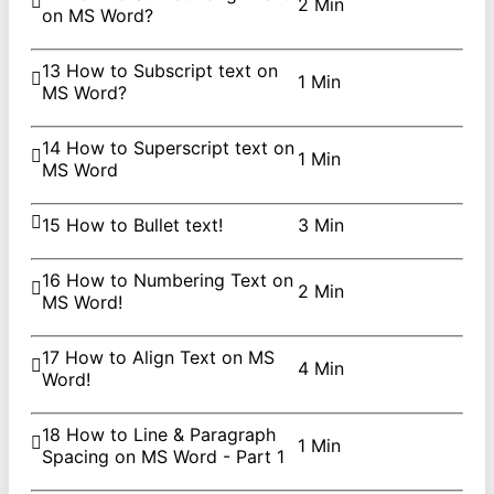
2 Min
on MS Word?
13 How to Subscript text on
1 Min
MS Word?
14 How to Superscript text on
1 Min
MS Word
15 How to Bullet text!
3 Min
16 How to Numbering Text on
2 Min
MS Word!
17 How to Align Text on MS
4 Min
Word!
18 How to Line & Paragraph
1 Min
Spacing on MS Word - Part 1