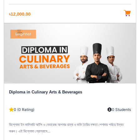
৳12,000.00
Beginner
Diploma in Culinary Arts & Beverages
0 (0 Rating)
0 Students
ডিপ্লোমা ইন কালিনারি আর্টস ও বেভারেজ আপনার রান্না ও কফি তৈরির দক্ষতা পেশাদার পর্যায়ে উন্নত
করুন। এই ডিপ্লোমা প্রোগ্রামে...