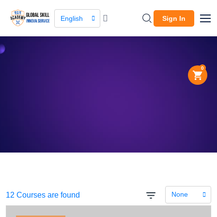
English
Sign In
0
About Company
The leading global
marketplace.
None
12 Courses are found