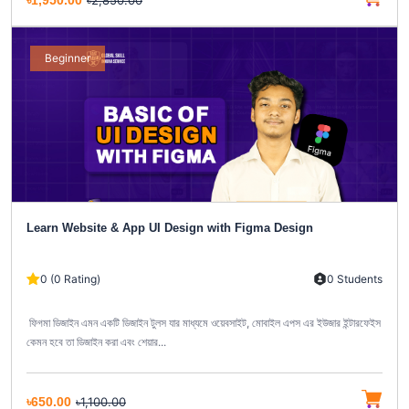
৳1,950.00
৳2,850.00
Beginner
Learn Website & App UI Design with Figma Design
0 (0 Rating)
0 Students
ফিগমা ডিজাইন এমন একটি ডিজাইন টুলস যার মাধ্যমে ওয়েবসাইট, মোবাইল এপস এর ইউজার ইন্টারফেইস
কেমন হবে তা ডিজাইন করা এবং শেয়ার...
৳650.00
৳1,100.00