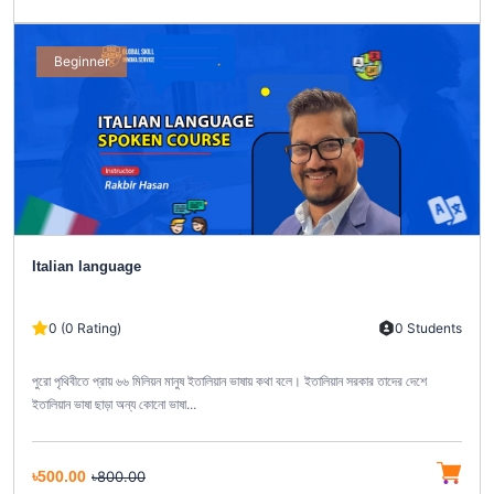
Beginner
Italian language
0 (0 Rating)
0 Students
পুরো পৃথিবীতে প্রায় ৬৬ মিলিয়ন মানুষ ইতালিয়ান ভাষায় কথা বলে। ইতালিয়ান সরকার তাদের দেশে
ইতালিয়ান ভাষা ছাড়া অন্য কোনো ভাষা...
৳500.00
৳800.00