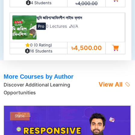
৳4,000.00
4 Students
ভূমি জরিপ/আমিনশীপ লাইভ ক্লাস
0 Lectures
N/A
Pro
0 (0 Rating)
৳4,500.00
16 Students
More Courses by Author
View All
Discover Additional Learning
Opportunities
Static