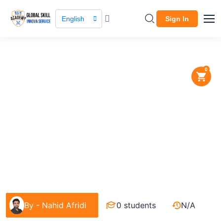
English
Sign In
0
Course / Course Details
Responsive Web Design
Learning
Design
By -
Nahid Afridi
0 students
N/A