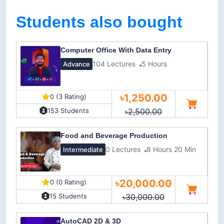
Students also bought
Computer Office With Data Entry
104 Lectures
5 Hours
Advance
৳1,250.00
0 (3 Rating)
৳2,500.00
153 Students
Food and Beverage Production
0 Lectures
8 Hours 20 Min
Intermediate
৳20,000.00
0 (0 Rating)
৳30,000.00
15 Students
AutoCAD 2D & 3D