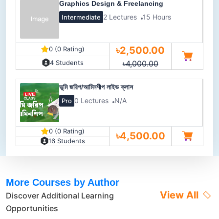
Graphics Design & Freelancing
2 Lectures
15 Hours
Intermediate
৳2,500.00
0 (0 Rating)
৳4,000.00
4 Students
ভূমি জরিপ/আমিনশীপ লাইভ ক্লাস
0 Lectures
N/A
Pro
0 (0 Rating)
৳4,500.00
16 Students
More Courses by Author
View All
Discover Additional Learning
Opportunities