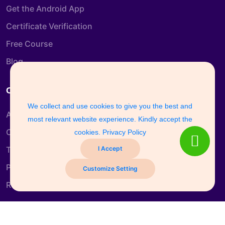
Get the Android App
Certificate Verification
Free Course
Blog
Company Info
We collect and use cookies to give you the best and
About us
most relevant website experience. Kindly accept the
Contact us
cookies.
Privacy Policy
I Accept
Terms & Conditions
Privacy Policy
Customize Setting
Refund and Return Policy