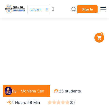
English
Sign In
0
Course / Course Details
Dress Making & Tailoring
Garments & Fashion
By -
Monisha Sen
25 students
4 Hours 58 Min
(0)