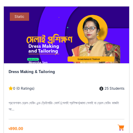
Static
Dress Making & Tailoring
25 Students
0 (0 Ratings)
প্রফেশনাল ড্রেস মেকিং এন্ড ট্রেইলারিং কোর্স (সেলাই প্রশিক্ষন)জামা সেলাই বা ড্রেস মেকিং কাজটা
আ...
৳990.00