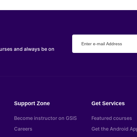
urses and always be on
Support Zone
Get Services
Become instructor on GSIS
Featured courses
Careers
Get the Android Ap