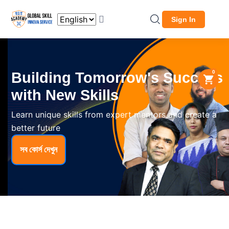
Sign In
0
Building Tomorrow's Success
with New Skills
Learn unique skills from expert mentors and create a
better future
সব কোর্স দেখুন